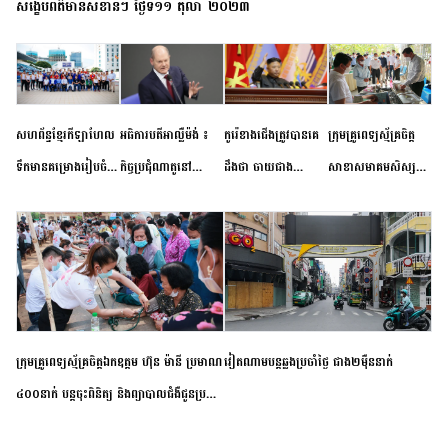
សង្ខេបព័ត៌មានសំខាន់ៗ ថ្ងៃទី១១ តុលា ២០២៣
សហព័ន្ធខ្មែរកីឡាហែល
អធិការបតីអាល្លឺម៉ង់ ៖
កូរ៉េខាងជើងត្រូវបានគេ
ក្រុមគ្រូពេទ្យស្ម័គ្រចិត្ត
ទឹកមានគម្រោងរៀបចំ
កិច្ចប្រជុំណាតូនៅ
ដឹងថា ចាយជាង
សាខាសមាគមសិស្ស
ព្រឹត្តិការណ៍ប្រកួតចាប់ពី
ទីក្រុងម៉ាឌ្រីដ នាពេល
៦០០លានដុល្លារ
និស្សិត បញ្ញវន្តក្មេងវត្ត
កម្រិតបឋម ដល់ឧត្តម
ខាងមុខនឹងបញ្ជូនសញ្ញា
អភិវឌ្ឍន៍នុយក្លេអ៊ែរ
ខេត្តកំពង់ចាម ចុះពិនិត្យ
សិក្សានាពេលខាងមុខ
នៃភាពស្អិតរមួត និង
ពិគ្រោះជំងឺទូទៅ និងផ្តល់
ការប្តេជ្ញាចិត្ត
ថ្នាំពេទ្យជូនប្រជាពលរដ្ឋ
រស់នៅសង្កាត់បឹងកុក
ក្រុមគ្រូពេទ្យស្ម័គ្រចិត្តឯកឧត្តម ហ៊ុន ម៉ានី ប្រមាណ
វៀតណាម​បន្ត​ឆ្លង​ប្រចាំថ្ងៃ​ ​ជាង​២​ម៉ឺន​នាក់​
៤០០នាក់ បន្តចុះពិនិត្យ និងព្យាបាលជំងឺជូនប្រជា
ពលរដ្ឋរស់នៅស្រុកស្រីសន្ធរ ខេត្តកំពង់ចាម