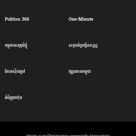
Politico 360
One-Minute
កម្ពុជាមាតុភូមិខ្ញុំ
សច្ចធម៌ប្រវត្តិសាស្ត្រ
វិភាគសុីជម្រៅ
វឌ្ឍនភាពកម្ពុជា
អំពីក្រុមហ៊ុន