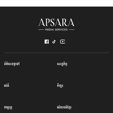
ព័ត៌មានទូទៅ
សេដ្ឋកិច្ច
អប់រំ
កីឡា
កម្សាន្ត
អរិយធម៌ខ្មែរ