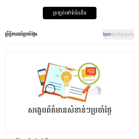
ត្រឡប់ទៅទំព័រដើម
ព្រឹត្តិការណ៍ប្រចាំថ្ងៃ
ថ្ងៃនេះ
ម្សិលមិញ
ម្សិលម្ងៃ