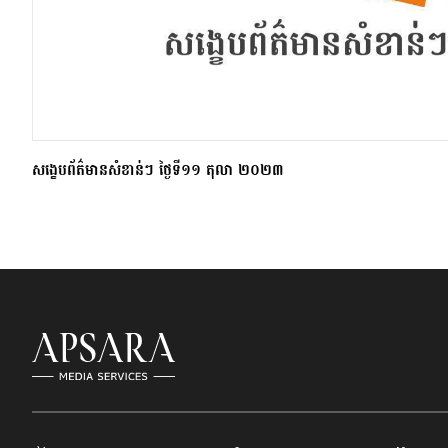
សង្ខេបព័ត៌មានសំខាន់ៗ ថ្ងៃទី១១ តុលា ២០២៣