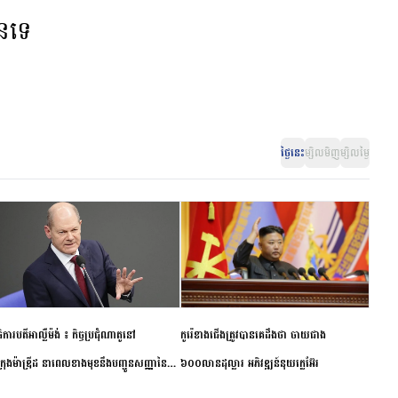
ានទេ
ថ្ងៃនេះ
ម្សិលមិញ
ម្សិលម្ងៃ
ិការបតីអាល្លឺម៉ង់ ៖ កិច្ចប្រជុំណាតូនៅ
កូរ៉េខាងជើងត្រូវបានគេដឹងថា ចាយជាង
ក្រុងម៉ាឌ្រីដ នាពេលខាងមុខនឹងបញ្ជូនសញ្ញានៃ
៦០០លានដុល្លារ អភិវឌ្ឍន៍នុយក្លេអ៊ែរ
ពស្អិតរមួត និងការប្តេជ្ញាចិត្ត