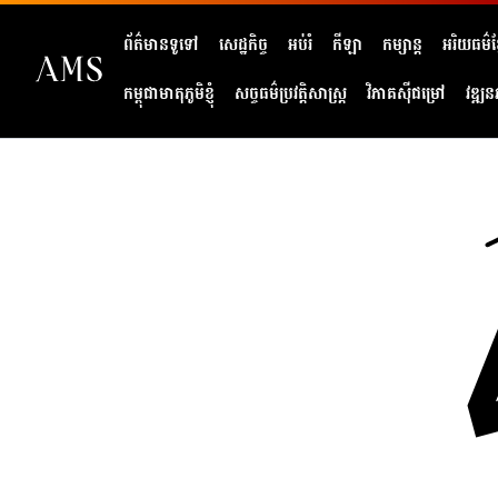
ព័ត៌មានទូទៅ
សេដ្ឋកិច្ច
អប់រំ
កីឡា
កម្សាន្ត
អរិយធម៌ខ្
កម្ពុជាមាតុភូមិខ្ញុំ
សច្ចធម៌ប្រវត្តិសាស្ត្រ
វិភាគសុីជម្រៅ
វឌ្ឍន
404