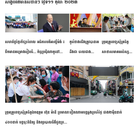
សង្ខេបព័ត៌មានសំខាន់ៗ ថ្ងៃទី១១ តុលា ២០២៣
សហព័ន្ធខ្មែរកីឡាហែល
អធិការបតីអាល្លឺម៉ង់ ៖
កូរ៉េខាងជើងត្រូវបានគេ
ក្រុមគ្រូពេទ្យស្ម័គ្រចិត្ត
ទឹកមានគម្រោងរៀបចំ
កិច្ចប្រជុំណាតូនៅ
ដឹងថា ចាយជាង
សាខាសមាគមសិស្ស
ព្រឹត្តិការណ៍ប្រកួតចាប់ពី
ទីក្រុងម៉ាឌ្រីដ នាពេល
៦០០លានដុល្លារ
និស្សិត បញ្ញវន្តក្មេងវត្ត
កម្រិតបឋម ដល់ឧត្តម
ខាងមុខនឹងបញ្ជូនសញ្ញា
អភិវឌ្ឍន៍នុយក្លេអ៊ែរ
ខេត្តកំពង់ចាម ចុះពិនិត្យ
សិក្សានាពេលខាងមុខ
នៃភាពស្អិតរមួត និង
ពិគ្រោះជំងឺទូទៅ និងផ្តល់
ការប្តេជ្ញាចិត្ត
ថ្នាំពេទ្យជូនប្រជាពលរដ្ឋ
រស់នៅសង្កាត់បឹងកុក
ក្រុមគ្រូពេទ្យស្ម័គ្រចិត្តឯកឧត្តម ហ៊ុន ម៉ានី ប្រមាណ
វៀតណាម​បន្ត​ឆ្លង​ប្រចាំថ្ងៃ​ ​ជាង​២​ម៉ឺន​នាក់​
៤០០នាក់ បន្តចុះពិនិត្យ និងព្យាបាលជំងឺជូនប្រជា
ពលរដ្ឋរស់នៅស្រុកស្រីសន្ធរ ខេត្តកំពង់ចាម