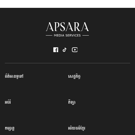
ព័ត៌មានទូទៅ
សេដ្ឋកិច្ច
អប់រំ
កីឡា
កម្សាន្ត
អរិយធម៌ខ្មែរ