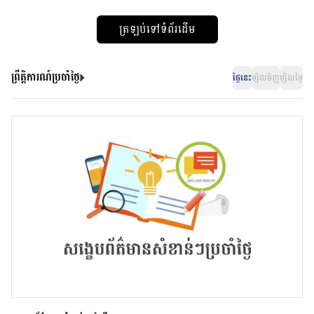
ត្រឡប់ទៅទំព័រដើម
ព្រឹត្តិការណ៍ប្រចាំថ្ងៃ
ថ្ងៃនេះ
ម្សិលមិញ
ម្សិលម្ងៃ