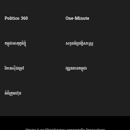
Politico 360
One-Minute
កម្ពុជាមាតុភូមិខ្ញុំ
សច្ចធម៌ប្រវត្តិសាស្ត្រ
វិភាគសុីជម្រៅ
វឌ្ឍនភាពកម្ពុជា
អំពីក្រុមហ៊ុន