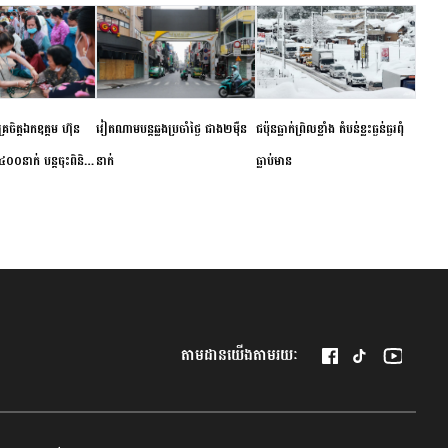
ម័គ្រចិត្តឯកឧត្តម ហ៊ុន
វៀតណាម​បន្ត​ឆ្លង​ប្រចាំថ្ងៃ​ ​ជាង​២​ម៉ឺន​
​ជប៉ុន​ធ្លាក់ព្រិល​ខ្លាំង​ ​តំបន់​ខ្លះ​ធ្ងន់ធ្ងរ​ពុំ​
០០នាក់ បន្តចុះពិនិត្យ
នាក់​
ធ្លាប់​មាន
ឺជូនប្រជាពលរដ្ឋរស់នៅ
 ខេត្តកំពង់ចាម
តាមដានយើងតាមរយៈ