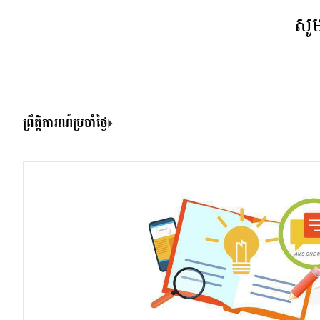
សូ
ព្រឹត្តិការណ៍ប្រចាំថ្ងៃ