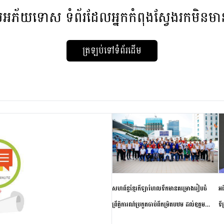
មអភ័យទោស
ទំព័រដែលអ្នកកំពុងស្វែងរកមិនម
ត្រឡប់ទៅទំព័រដើម
សហព័ន្ធខ្មែរកីឡាហែលទឹកមានគម្រោងរៀបចំ
អធ
ព្រឹត្តិការណ៍ប្រកួតចាប់ពីកម្រិតបឋម ដល់ឧត្តម
ទី
សិក្សានាពេលខាងមុខ
ភា