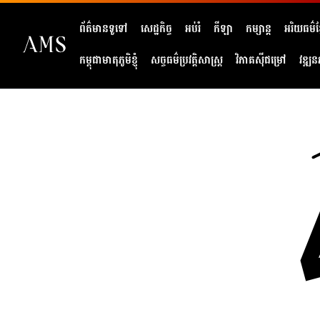
ព័ត៌មានទូទៅ
សេដ្ឋកិច្ច
អប់រំ
កីឡា
កម្សាន្ត
អរិយធម៌ខ្
កម្ពុជាមាតុភូមិខ្ញុំ
សច្ចធម៌ប្រវត្តិសាស្ត្រ
វិភាគសុីជម្រៅ
វឌ្ឍន
404