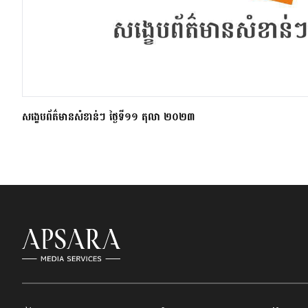
សង្ខេបព័ត៌មានសំខាន់ៗ ថ្ងៃទី១១ តុលា ២០២៣