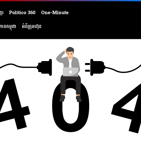
មែរ
Politico 360
One-Minute
ភាពកម្ពុជា
អំពីក្រុមហ៊ុន