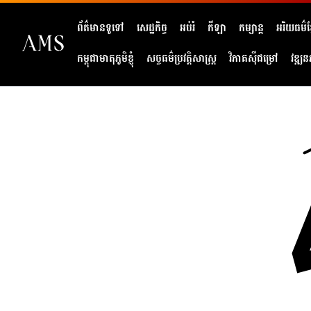
ព័ត៌មានទូទៅ
សេដ្ឋកិច្ច
អប់រំ
កីឡា
កម្សាន្ត
អរិយធម៌ខ្
កម្ពុជាមាតុភូមិខ្ញុំ
សច្ចធម៌ប្រវត្តិសាស្ត្រ
វិភាគសុីជម្រៅ
វឌ្ឍន
404