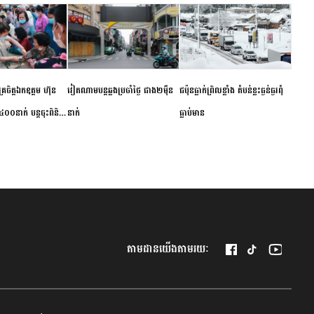
ម័គ្រចិត្តឯកឧត្តម ហ៊ុន
វៀតណាម​បន្ត​ឆ្លង​ប្រចាំថ្ងៃ​ ​ជាង​២​ម៉ឺន​
​ជប៉ុន​ធ្លាក់ព្រិល​ខ្លាំង​ ​តំបន់​ខ្លះ​ធ្ងន់ធ្ងរ​ពុំ​
០០នាក់ បន្តចុះពិនិត្យ
នាក់​
ធ្លាប់​មាន
ឺជូនប្រជាពលរដ្ឋរស់នៅ
 ខេត្តកំពង់ចាម
តាមដានយើងតាមរយៈ