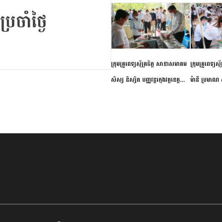
ក្រុមគ្រូពេទ្យស្ម័គ្រចិត្ត សាខាសមាគម
ក្រុមគ្រូពេទ្យស្
សិស្ស និស្សិត បញ្ញវន្តក្មេងវត្តខេត្ត
ម៉ានី ប្រមាណ ៤
កំពង់ចាម ចុះពិនិត្យ ពិគ្រោះជំងឺទូទៅ
និងព្យាបាលជំង
និងផ្តល់ថ្នាំពេទ្យជូនប្រជាពលរដ្ឋរស់នៅ
ស្រុកស្រីសន្ធរ
សង្កាត់បឹងកុក