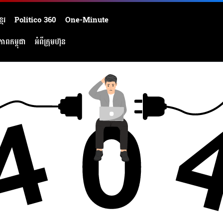
មែរ
Politico 360
One-Minute
ភាពកម្ពុជា
អំពីក្រុមហ៊ុន