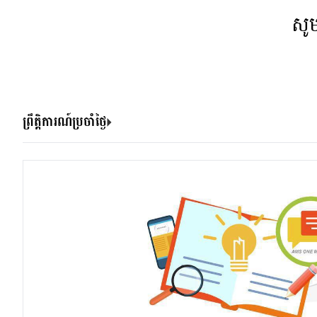
សូ
ព្រឹត្តិការណ៍ប្រចាំថ្ងៃ