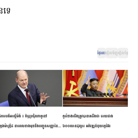
ានទេ
ថ្ងៃនេះ
ម្សិលមិញ
ម្សិលម្ងៃ
ិការបតីអាល្លឺម៉ង់ ៖ កិច្ចប្រជុំណាតូនៅ
កូរ៉េខាងជើងត្រូវបានគេដឹងថា ចាយជាង
ក្រុងម៉ាឌ្រីដ នាពេលខាងមុខនឹងបញ្ជូនសញ្ញានៃ
៦០០លានដុល្លារ អភិវឌ្ឍន៍នុយក្លេអ៊ែរ
ពស្អិតរមួត និងការប្តេជ្ញាចិត្ត