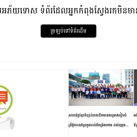
មអភ័យទោស
ទំព័រដែលអ្នកកំពុងស្វែងរកមិនម
ត្រឡប់ទៅទំព័រដើម
សហព័ន្ធខ្មែរកីឡាហែលទឹកមានគម្រោងរៀបចំ
អធ
ព្រឹត្តិការណ៍ប្រកួតចាប់ពីកម្រិតបឋម ដល់ឧត្តម
ទី
សិក្សានាពេលខាងមុខ
ភា