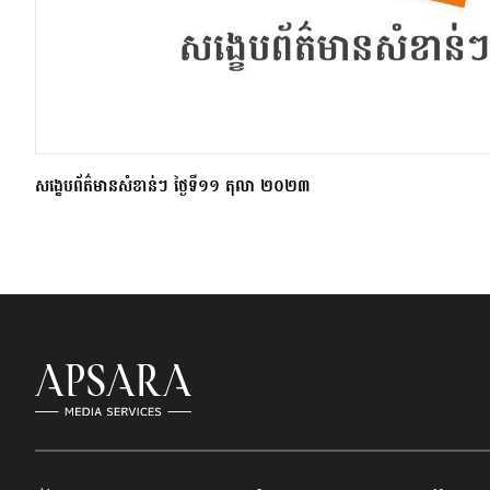
សង្ខេបព័ត៌មានសំខាន់ៗ ថ្ងៃទី១១ តុលា ២០២៣