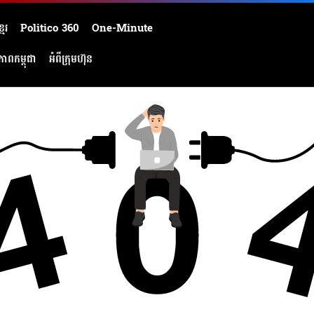
មែរ
Politico 360
One-Minute
ភាពកម្ពុជា
អំពីក្រុមហ៊ុន