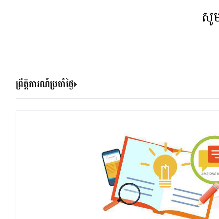
សូ
ព្រឹត្តិការណ៍ប្រចាំថ្ងៃ