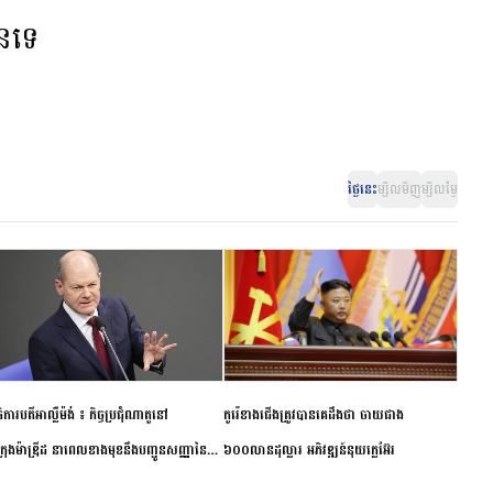
ានទេ
ថ្ងៃនេះ
ម្សិលមិញ
ម្សិលម្ងៃ
ិការបតីអាល្លឺម៉ង់ ៖ កិច្ចប្រជុំណាតូនៅ
កូរ៉េខាងជើងត្រូវបានគេដឹងថា ចាយជាង
ក្រុងម៉ាឌ្រីដ នាពេលខាងមុខនឹងបញ្ជូនសញ្ញានៃ
៦០០លានដុល្លារ អភិវឌ្ឍន៍នុយក្លេអ៊ែរ
ពស្អិតរមួត និងការប្តេជ្ញាចិត្ត