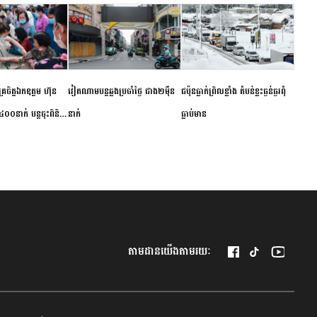
ម័គ្រចិត្តឯកឧត្តម ហ៊ុន
វៀតណាម​បន្ត​ឆ្លង​ប្រចាំថ្ងៃ​ ​ជាង​២​ម៉ឺន​
​ជប៉ុន​ធ្លាក់ព្រិល​ខ្លាំង​ ​តំបន់​ខ្លះ​ធ្ងន់ធ្ងរ​ពុំ​
០០នាក់ បន្តចុះពិនិត្យ
នាក់​
ធ្លាប់​មាន
ឺជូនប្រជាពលរដ្ឋរស់នៅ
 ខេត្តកំពង់ចាម
តាមដានយើងតាមរយៈ