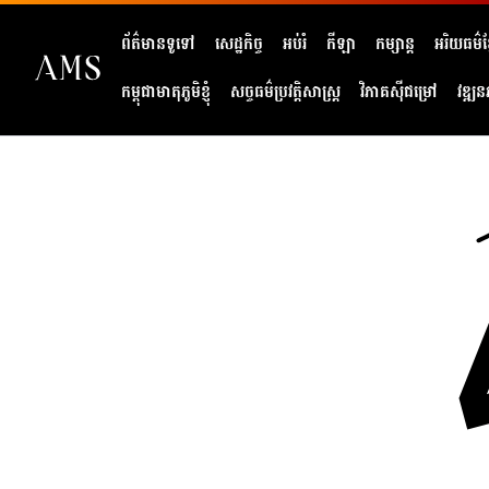
ព័ត៌មានទូទៅ
សេដ្ឋកិច្ច
អប់រំ
កីឡា
កម្សាន្ត
អរិយធម៌ខ្
កម្ពុជាមាតុភូមិខ្ញុំ
សច្ចធម៌ប្រវត្តិសាស្ត្រ
វិភាគសុីជម្រៅ
វឌ្ឍន
404