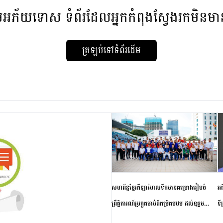
មអភ័យទោស
ទំព័រដែលអ្នកកំពុងស្វែងរកមិនម
ត្រឡប់ទៅទំព័រដើម
សហព័ន្ធខ្មែរកីឡាហែលទឹកមានគម្រោងរៀបចំ
អធ
ព្រឹត្តិការណ៍ប្រកួតចាប់ពីកម្រិតបឋម ដល់ឧត្តម
ទី
សិក្សានាពេលខាងមុខ
ភា