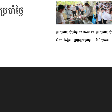
ក្រុមគ្រូពេទ្យស្ម័គ្រចិត្ត សាខាសមាគម
ក្រុមគ្រូពេទ្យស្
សិស្ស និស្សិត បញ្ញវន្តក្មេងវត្តខេត្ត
ម៉ានី ប្រមាណ ៤
កំពង់ចាម ចុះពិនិត្យ ពិគ្រោះជំងឺទូទៅ
និងព្យាបាលជំង
និងផ្តល់ថ្នាំពេទ្យជូនប្រជាពលរដ្ឋរស់នៅ
ស្រុកស្រីសន្ធរ
សង្កាត់បឹងកុក