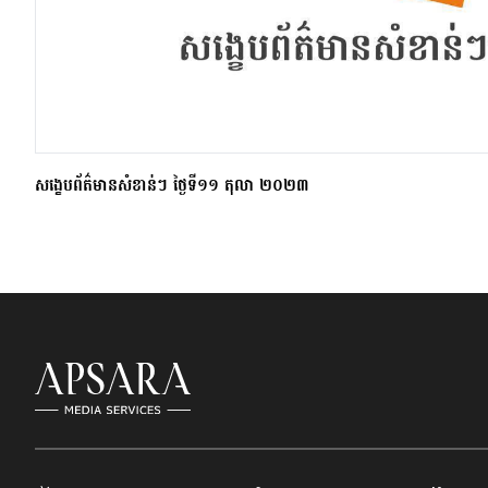
សង្ខេបព័ត៌មានសំខាន់ៗ ថ្ងៃទី១១ តុលា ២០២៣