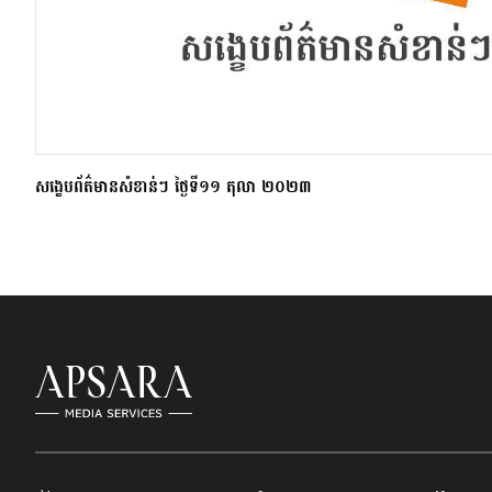
សង្ខេបព័ត៌មានសំខាន់ៗ ថ្ងៃទី១១ តុលា ២០២៣