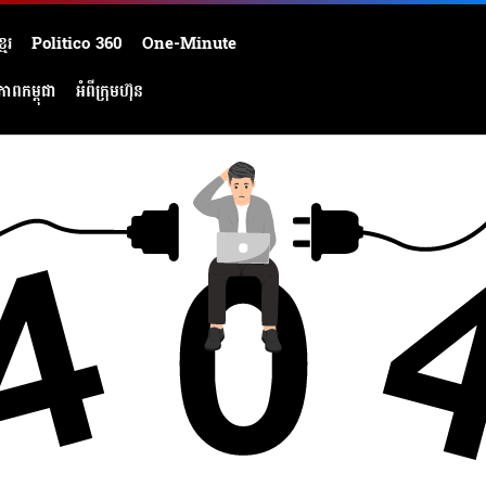
មែរ
Politico 360
One-Minute
ភាពកម្ពុជា
អំពីក្រុមហ៊ុន