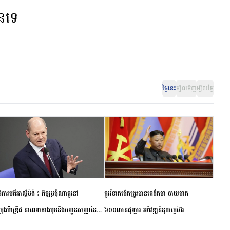
ានទេ
ថ្ងៃនេះ
ម្សិលមិញ
ម្សិលម្ងៃ
ិការបតីអាល្លឺម៉ង់ ៖ កិច្ចប្រជុំណាតូនៅ
កូរ៉េខាងជើងត្រូវបានគេដឹងថា ចាយជាង
ក្រុងម៉ាឌ្រីដ នាពេលខាងមុខនឹងបញ្ជូនសញ្ញានៃ
៦០០លានដុល្លារ អភិវឌ្ឍន៍នុយក្លេអ៊ែរ
ពស្អិតរមួត និងការប្តេជ្ញាចិត្ត