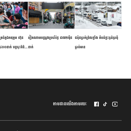
ម័គ្រចិត្តឯកឧត្តម ហ៊ុន
វៀតណាម​បន្ត​ឆ្លង​ប្រចាំថ្ងៃ​ ​ជាង​២​ម៉ឺន​
​ជប៉ុន​ធ្លាក់ព្រិល​ខ្លាំង​ ​តំបន់​ខ្លះ​ធ្ងន់ធ្ងរ​ពុំ​
០០នាក់ បន្តចុះពិនិត្យ
នាក់​
ធ្លាប់​មាន
ឺជូនប្រជាពលរដ្ឋរស់នៅ
 ខេត្តកំពង់ចាម
តាមដានយើងតាមរយៈ