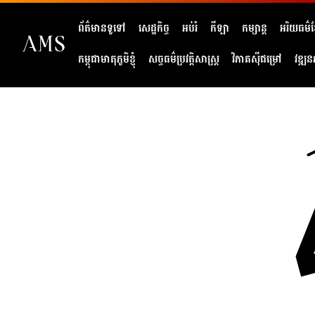
ព័ត៌មានទូទៅ
សេដ្ឋកិច្ច
អប់រំ
កីឡា
កម្សាន្ត
អរិយធម៌ខ្
កម្ពុជាមាតុភូមិខ្ញុំ
សច្ចធម៌ប្រវត្តិសាស្ត្រ
វិភាគសុីជម្រៅ
វឌ្ឍន
404