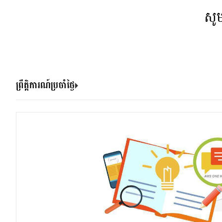
សូ
ព្រឹត្តិការណ៍ប្រចាំថ្ងៃ