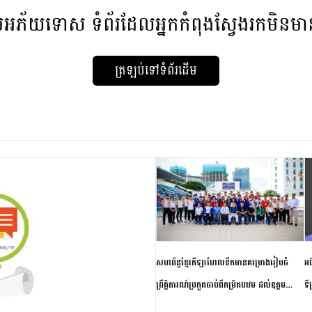
មអភ័យទោស
ទំព័រដែលអ្នកកំពុងស្វែងរកមិនម
ត្រឡប់ទៅទំព័រដើម
សហព័ន្ធខ្មែរកីឡាហែលទឹកមានគម្រោងរៀបចំ
អធ
ព្រឹត្តិការណ៍ប្រកួតចាប់ពីកម្រិតបឋម ដល់ឧត្តម
ទី
សិក្សានាពេលខាងមុខ
ភា