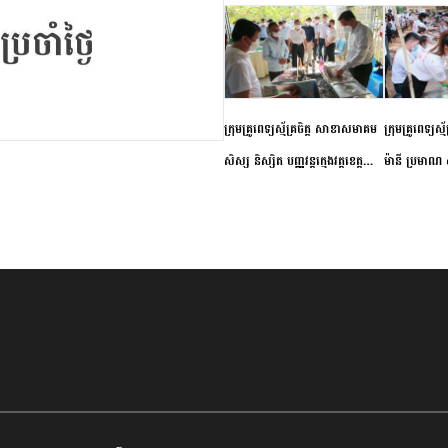
ក្រុមគ្រូពេទ្យស្ម័គ្រចិត្ត សាខាសមាគម
ក្រុមគ្រូពេទ្យស្
សិស្ស និស្សិត បញ្ញវន្តក្មេងវត្តខេត្ត
ម៉ានី ប្រមាណ ៤
កំពង់ចាម ចុះពិនិត្យ ពិគ្រោះជំងឺទូទៅ
និងព្យាបាលជំង
និងផ្តល់ថ្នាំពេទ្យជូនប្រជាពលរដ្ឋរស់នៅ
ស្រុកស្រីសន្ធរ
សង្កាត់បឹងកុក