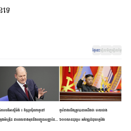
ានទេ
ថ្ងៃនេះ
ម្សិលមិញ
ម្សិលម្ងៃ
ិការបតីអាល្លឺម៉ង់ ៖ កិច្ចប្រជុំណាតូនៅ
កូរ៉េខាងជើងត្រូវបានគេដឹងថា ចាយជាង
ក្រុងម៉ាឌ្រីដ នាពេលខាងមុខនឹងបញ្ជូនសញ្ញានៃ
៦០០លានដុល្លារ អភិវឌ្ឍន៍នុយក្លេអ៊ែរ
ពស្អិតរមួត និងការប្តេជ្ញាចិត្ត