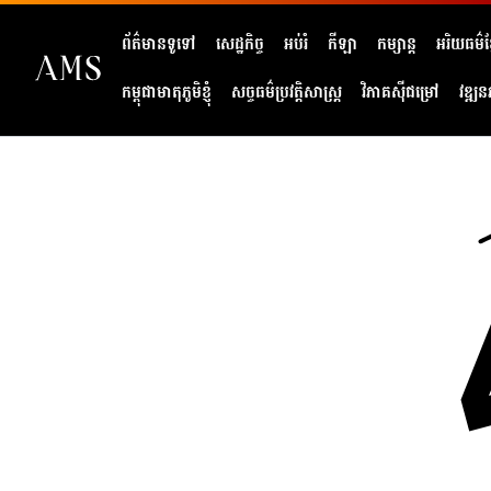
ព័ត៌មានទូទៅ
សេដ្ឋកិច្ច
អប់រំ
កីឡា
កម្សាន្ត
អរិយធម៌ខ្
កម្ពុជាមាតុភូមិខ្ញុំ
សច្ចធម៌ប្រវត្តិសាស្ត្រ
វិភាគសុីជម្រៅ
វឌ្ឍន
404