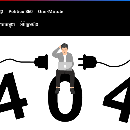
មែរ
Politico 360
One-Minute
ភាពកម្ពុជា
អំពីក្រុមហ៊ុន