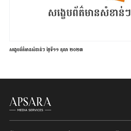
សង្ខេបព័ត៌មានសំខាន់ៗ ថ្ងៃទី១១ តុលា ២០២៣