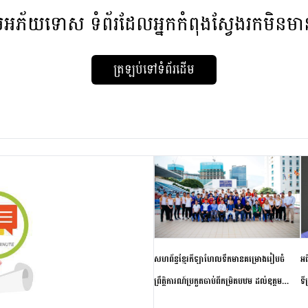
មអភ័យទោស
ទំព័រដែលអ្នកកំពុងស្វែងរកមិនម
ត្រឡប់ទៅទំព័រដើម
សហព័ន្ធខ្មែរកីឡាហែលទឹកមានគម្រោងរៀបចំ
អធ
ព្រឹត្តិការណ៍ប្រកួតចាប់ពីកម្រិតបឋម ដល់ឧត្តម
ទី
សិក្សានាពេលខាងមុខ
ភា