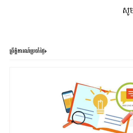
សូ
ព្រឹត្តិការណ៍ប្រចាំថ្ងៃ