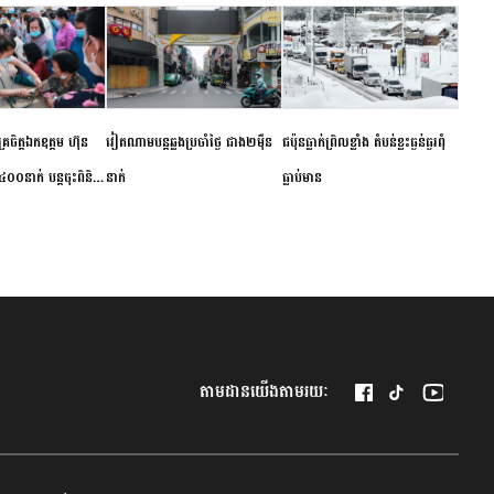
ម័គ្រចិត្តឯកឧត្តម ហ៊ុន
វៀតណាម​បន្ត​ឆ្លង​ប្រចាំថ្ងៃ​ ​ជាង​២​ម៉ឺន​
​ជប៉ុន​ធ្លាក់ព្រិល​ខ្លាំង​ ​តំបន់​ខ្លះ​ធ្ងន់ធ្ងរ​ពុំ​
០០នាក់ បន្តចុះពិនិត្យ
នាក់​
ធ្លាប់​មាន
ឺជូនប្រជាពលរដ្ឋរស់នៅ
 ខេត្តកំពង់ចាម
តាមដានយើងតាមរយៈ