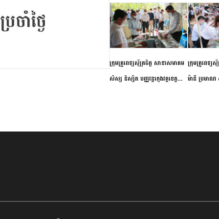
ក្រុមគ្រូពេទ្យស្ម័គ្រចិត្ត សាខាសមាគម
ក្រុមគ្រូពេទ្យស្
សិស្ស និស្សិត បញ្ញវន្តក្មេងវត្តខេត្ត
ម៉ានី ប្រមាណ ៤
កំពង់ចាម ចុះពិនិត្យ ពិគ្រោះជំងឺទូទៅ
និងព្យាបាលជំង
និងផ្តល់ថ្នាំពេទ្យជូនប្រជាពលរដ្ឋរស់នៅ
ស្រុកស្រីសន្ធរ
សង្កាត់បឹងកុក