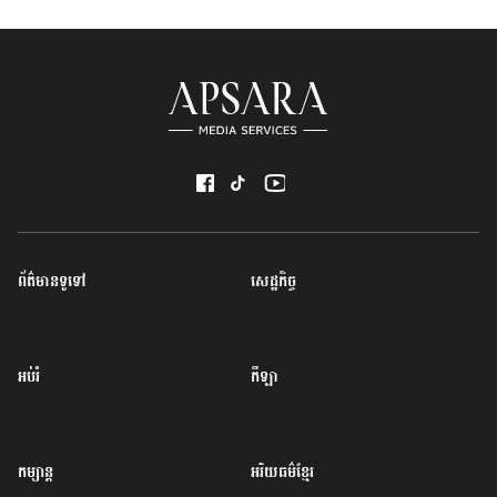
ព័ត៌មានទូទៅ
សេដ្ឋកិច្ច
អប់រំ
កីឡា
កម្សាន្ត
អរិយធម៌ខ្មែរ