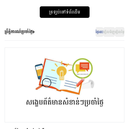
ត្រឡប់ទៅទំព័រដើម
ព្រឹត្តិការណ៍ប្រចាំថ្ងៃ
ថ្ងៃនេះ
ម្សិលមិញ
ម្សិលម្ងៃ