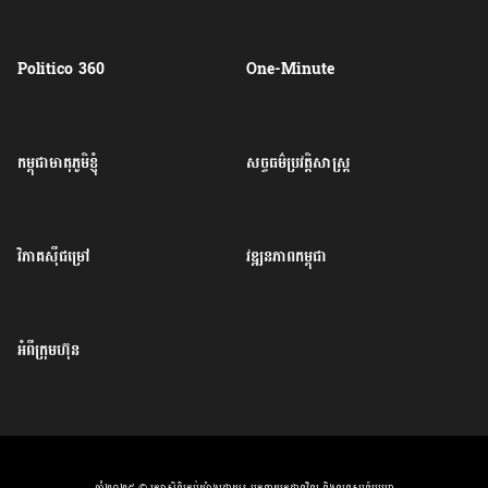
Politico 360
One-Minute
កម្ពុជាមាតុភូមិខ្ញុំ
សច្ចធម៌ប្រវត្តិសាស្ត្រ
វិភាគសុីជម្រៅ
វឌ្ឍនភាពកម្ពុជា
អំពីក្រុមហ៊ុន