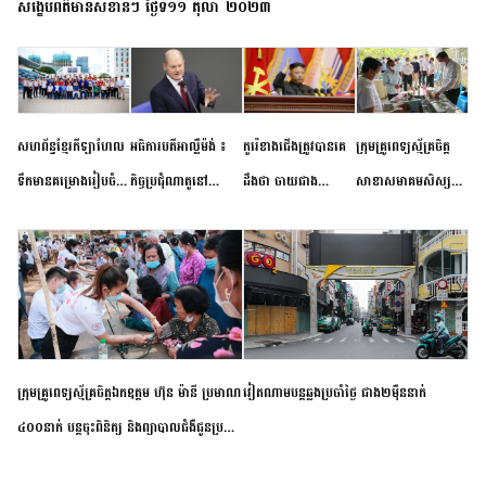
សង្ខេបព័ត៌មានសំខាន់ៗ ថ្ងៃទី១១ តុលា ២០២៣
សហព័ន្ធខ្មែរកីឡាហែល
អធិការបតីអាល្លឺម៉ង់ ៖
កូរ៉េខាងជើងត្រូវបានគេ
ក្រុមគ្រូពេទ្យស្ម័គ្រចិត្ត
ទឹកមានគម្រោងរៀបចំ
កិច្ចប្រជុំណាតូនៅ
ដឹងថា ចាយជាង
សាខាសមាគមសិស្ស
ព្រឹត្តិការណ៍ប្រកួតចាប់ពី
ទីក្រុងម៉ាឌ្រីដ នាពេល
៦០០លានដុល្លារ
និស្សិត បញ្ញវន្តក្មេងវត្ត
កម្រិតបឋម ដល់ឧត្តម
ខាងមុខនឹងបញ្ជូនសញ្ញា
អភិវឌ្ឍន៍នុយក្លេអ៊ែរ
ខេត្តកំពង់ចាម ចុះពិនិត្យ
សិក្សានាពេលខាងមុខ
នៃភាពស្អិតរមួត និង
ពិគ្រោះជំងឺទូទៅ និងផ្តល់
ការប្តេជ្ញាចិត្ត
ថ្នាំពេទ្យជូនប្រជាពលរដ្ឋ
រស់នៅសង្កាត់បឹងកុក
ក្រុមគ្រូពេទ្យស្ម័គ្រចិត្តឯកឧត្តម ហ៊ុន ម៉ានី ប្រមាណ
វៀតណាម​បន្ត​ឆ្លង​ប្រចាំថ្ងៃ​ ​ជាង​២​ម៉ឺន​នាក់​
៤០០នាក់ បន្តចុះពិនិត្យ និងព្យាបាលជំងឺជូនប្រជា
ពលរដ្ឋរស់នៅស្រុកស្រីសន្ធរ ខេត្តកំពង់ចាម