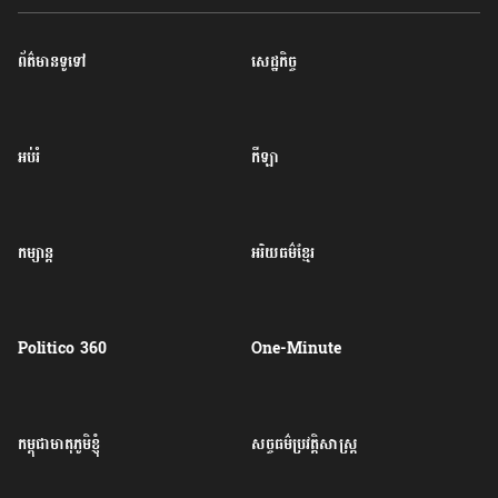
ព័ត៌មានទូទៅ
សេដ្ឋកិច្ច
អប់រំ
កីឡា
កម្សាន្ត
អរិយធម៌ខ្មែរ
Politico 360
One-Minute
កម្ពុជាមាតុភូមិខ្ញុំ
សច្ចធម៌ប្រវត្តិសាស្ត្រ