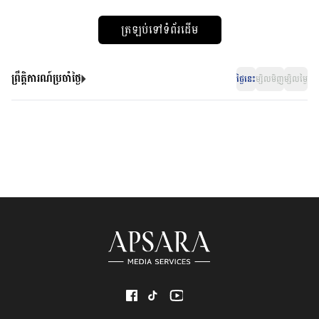
ត្រឡប់ទៅទំព័រដើម
ព្រឹត្តិការណ៍ប្រចាំថ្ងៃ
ថ្ងៃនេះ
ម្សិលមិញ
ម្សិលម្ងៃ