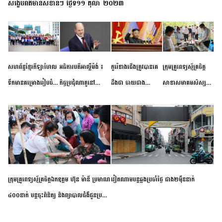
សង្ខេបព័ត៌មានសំខាន់ៗ ថ្ងៃទី១១ តុលា ២០២៣
សហព័ន្ធខ្មែរកីឡាហែល
អធិការបតីអាល្លឺម៉ង់ ៖
កូរ៉េខាងជើងត្រូវបានគេ
ក្រុមគ្រូពេទ្យស្ម័គ្រចិត្ត
ទឹកមានគម្រោងរៀបចំ
កិច្ចប្រជុំណាតូនៅ
ដឹងថា ចាយជាង
សាខាសមាគមសិស្ស
ព្រឹត្តិការណ៍ប្រកួតចាប់ពី
ទីក្រុងម៉ាឌ្រីដ នាពេល
៦០០លានដុល្លារ
និស្សិត បញ្ញវន្តក្មេងវត្ត
កម្រិតបឋម ដល់ឧត្តម
ខាងមុខនឹងបញ្ជូនសញ្ញា
អភិវឌ្ឍន៍នុយក្លេអ៊ែរ
ខេត្តកំពង់ចាម ចុះពិនិត្យ
សិក្សានាពេលខាងមុខ
នៃភាពស្អិតរមួត និង
ពិគ្រោះជំងឺទូទៅ និងផ្តល់
ការប្តេជ្ញាចិត្ត
ថ្នាំពេទ្យជូនប្រជាពលរដ្ឋ
រស់នៅសង្កាត់បឹងកុក
ក្រុមគ្រូពេទ្យស្ម័គ្រចិត្តឯកឧត្តម ហ៊ុន ម៉ានី ប្រមាណ
វៀតណាម​បន្ត​ឆ្លង​ប្រចាំថ្ងៃ​ ​ជាង​២​ម៉ឺន​នាក់​
៤០០នាក់ បន្តចុះពិនិត្យ និងព្យាបាលជំងឺជូនប្រជា
ពលរដ្ឋរស់នៅស្រុកស្រីសន្ធរ ខេត្តកំពង់ចាម