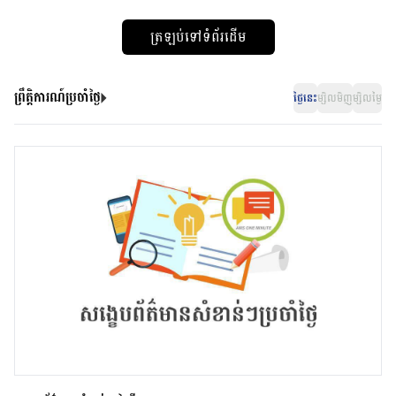
ត្រឡប់ទៅទំព័រដើម
ព្រឹត្តិការណ៍ប្រចាំថ្ងៃ
ថ្ងៃនេះ
ម្សិលមិញ
ម្សិលម្ងៃ