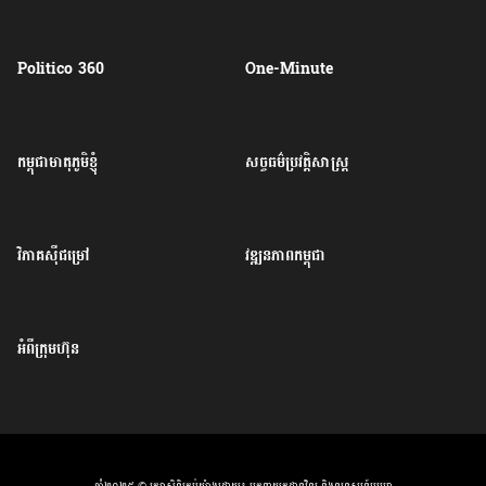
Politico 360
One-Minute
កម្ពុជាមាតុភូមិខ្ញុំ
សច្ចធម៌ប្រវត្តិសាស្ត្រ
វិភាគសុីជម្រៅ
វឌ្ឍនភាពកម្ពុជា
អំពីក្រុមហ៊ុន