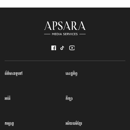
ព័ត៌មានទូទៅ
សេដ្ឋកិច្ច
អប់រំ
កីឡា
កម្សាន្ត
អរិយធម៌ខ្មែរ