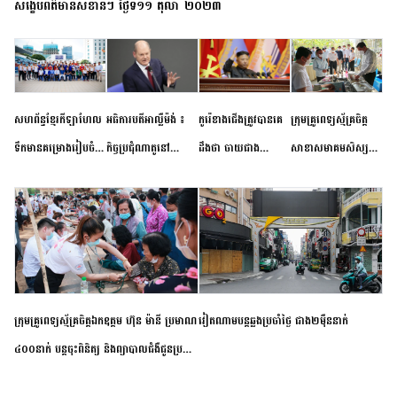
សង្ខេបព័ត៌មានសំខាន់ៗ ថ្ងៃទី១១ តុលា ២០២៣
សហព័ន្ធខ្មែរកីឡាហែល
អធិការបតីអាល្លឺម៉ង់ ៖
កូរ៉េខាងជើងត្រូវបានគេ
ក្រុមគ្រូពេទ្យស្ម័គ្រចិត្ត
ទឹកមានគម្រោងរៀបចំ
កិច្ចប្រជុំណាតូនៅ
ដឹងថា ចាយជាង
សាខាសមាគមសិស្ស
ព្រឹត្តិការណ៍ប្រកួតចាប់ពី
ទីក្រុងម៉ាឌ្រីដ នាពេល
៦០០លានដុល្លារ
និស្សិត បញ្ញវន្តក្មេងវត្ត
កម្រិតបឋម ដល់ឧត្តម
ខាងមុខនឹងបញ្ជូនសញ្ញា
អភិវឌ្ឍន៍នុយក្លេអ៊ែរ
ខេត្តកំពង់ចាម ចុះពិនិត្យ
សិក្សានាពេលខាងមុខ
នៃភាពស្អិតរមួត និង
ពិគ្រោះជំងឺទូទៅ និងផ្តល់
ការប្តេជ្ញាចិត្ត
ថ្នាំពេទ្យជូនប្រជាពលរដ្ឋ
រស់នៅសង្កាត់បឹងកុក
ក្រុមគ្រូពេទ្យស្ម័គ្រចិត្តឯកឧត្តម ហ៊ុន ម៉ានី ប្រមាណ
វៀតណាម​បន្ត​ឆ្លង​ប្រចាំថ្ងៃ​ ​ជាង​២​ម៉ឺន​នាក់​
៤០០នាក់ បន្តចុះពិនិត្យ និងព្យាបាលជំងឺជូនប្រជា
ពលរដ្ឋរស់នៅស្រុកស្រីសន្ធរ ខេត្តកំពង់ចាម