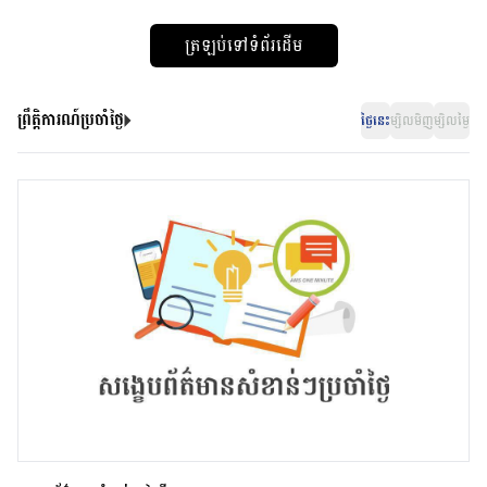
ត្រឡប់ទៅទំព័រដើម
ព្រឹត្តិការណ៍ប្រចាំថ្ងៃ
ថ្ងៃនេះ
ម្សិលមិញ
ម្សិលម្ងៃ