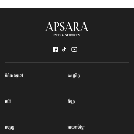
ព័ត៌មានទូទៅ
សេដ្ឋកិច្ច
អប់រំ
កីឡា
កម្សាន្ត
អរិយធម៌ខ្មែរ