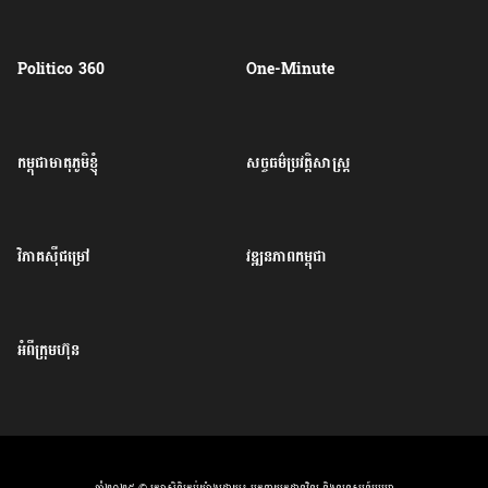
Politico 360
One-Minute
កម្ពុជាមាតុភូមិខ្ញុំ
សច្ចធម៌ប្រវត្តិសាស្ត្រ
វិភាគសុីជម្រៅ
វឌ្ឍនភាពកម្ពុជា
អំពីក្រុមហ៊ុន