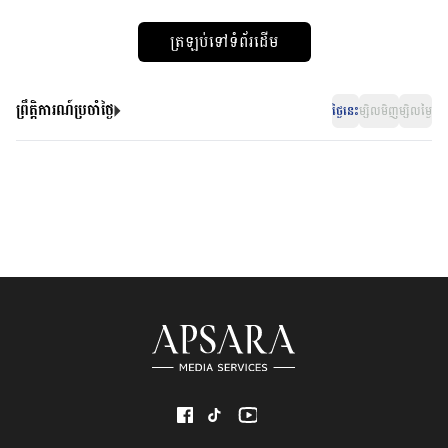
ត្រឡប់ទៅទំព័រដើម
ព្រឹត្តិការណ៍ប្រចាំថ្ងៃ
ថ្ងៃនេះ
ម្សិលមិញ
ម្សិលម្ងៃ