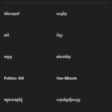
ព័ត៌មានទូទៅ
សេដ្ឋកិច្ច
អប់រំ
កីឡា
កម្សាន្ត
អរិយធម៌ខ្មែរ
Politico 360
One-Minute
កម្ពុជាមាតុភូមិខ្ញុំ
សច្ចធម៌ប្រវត្តិសាស្ត្រ