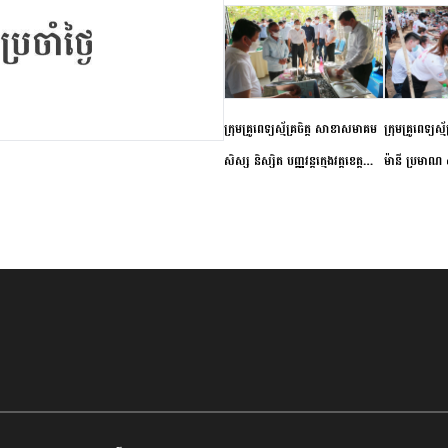
ក្រុមគ្រូពេទ្យស្ម័គ្រចិត្ត សាខាសមាគម
ក្រុមគ្រូពេទ្យស្
សិស្ស និស្សិត បញ្ញវន្តក្មេងវត្តខេត្ត
ម៉ានី ប្រមាណ ៤
កំពង់ចាម ចុះពិនិត្យ ពិគ្រោះជំងឺទូទៅ
និងព្យាបាលជំង
និងផ្តល់ថ្នាំពេទ្យជូនប្រជាពលរដ្ឋរស់នៅ
ស្រុកស្រីសន្ធរ
សង្កាត់បឹងកុក