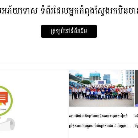
មអភ័យទោស
ទំព័រដែលអ្នកកំពុងស្វែងរកមិនម
ត្រឡប់ទៅទំព័រដើម
សហព័ន្ធខ្មែរកីឡាហែលទឹកមានគម្រោងរៀបចំ
អធ
ព្រឹត្តិការណ៍ប្រកួតចាប់ពីកម្រិតបឋម ដល់ឧត្តម
ទី
សិក្សានាពេលខាងមុខ
ភា