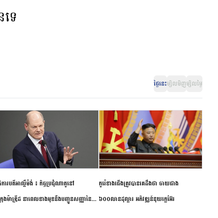
ានទេ
ថ្ងៃនេះ
ម្សិលមិញ
ម្សិលម្ងៃ
ិការបតីអាល្លឺម៉ង់ ៖ កិច្ចប្រជុំណាតូនៅ
កូរ៉េខាងជើងត្រូវបានគេដឹងថា ចាយជាង
ក្រុងម៉ាឌ្រីដ នាពេលខាងមុខនឹងបញ្ជូនសញ្ញានៃ
៦០០លានដុល្លារ អភិវឌ្ឍន៍នុយក្លេអ៊ែរ
ពស្អិតរមួត និងការប្តេជ្ញាចិត្ត