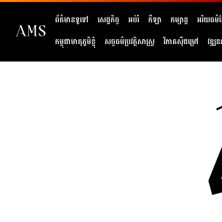
ព័ត៌មានទូទៅ
សេដ្ឋកិច្ច
អប់រំ
កីឡា
កម្សាន្ត
អរិយធម៌ខ្
កម្ពុជាមាតុភូមិខ្ញុំ
សច្ចធម៌ប្រវត្តិសាស្ត្រ
វិភាគសុីជម្រៅ
វឌ្ឍន
404