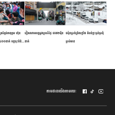
ម័គ្រចិត្តឯកឧត្តម ហ៊ុន
វៀតណាម​បន្ត​ឆ្លង​ប្រចាំថ្ងៃ​ ​ជាង​២​ម៉ឺន​
​ជប៉ុន​ធ្លាក់ព្រិល​ខ្លាំង​ ​តំបន់​ខ្លះ​ធ្ងន់ធ្ងរ​ពុំ​
០០នាក់ បន្តចុះពិនិត្យ
នាក់​
ធ្លាប់​មាន
ឺជូនប្រជាពលរដ្ឋរស់នៅ
 ខេត្តកំពង់ចាម
តាមដានយើងតាមរយៈ