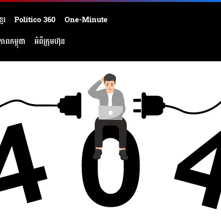
មែរ
Politico 360
One-Minute
ភាពកម្ពុជា
អំពីក្រុមហ៊ុន