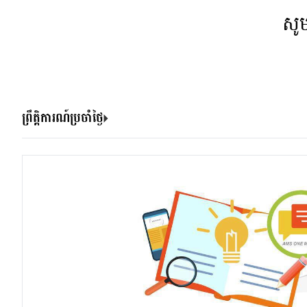
សូ
ព្រឹត្តិការណ៍ប្រចាំថ្ងៃ