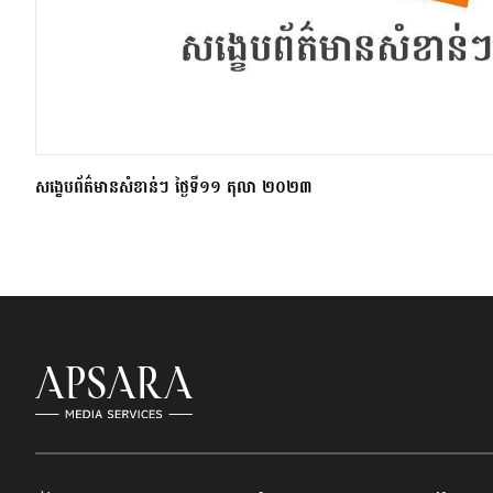
សង្ខេបព័ត៌មានសំខាន់ៗ ថ្ងៃទី១១ តុលា ២០២៣