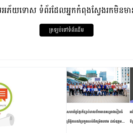
មអភ័យទោស
ទំព័រដែលអ្នកកំពុងស្វែងរកមិនម
ត្រឡប់ទៅទំព័រដើម
សហព័ន្ធខ្មែរកីឡាហែលទឹកមានគម្រោងរៀបចំ
អធ
ព្រឹត្តិការណ៍ប្រកួតចាប់ពីកម្រិតបឋម ដល់ឧត្តម
ទី
សិក្សានាពេលខាងមុខ
ភា