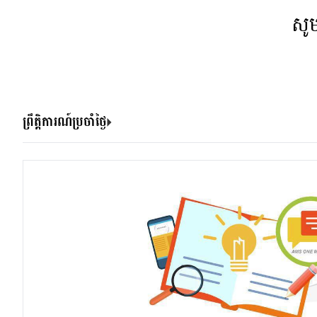
សូ
ព្រឹត្តិការណ៍ប្រចាំថ្ងៃ