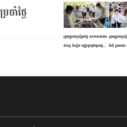
ក្រុមគ្រូពេទ្យស្ម័គ្រចិត្ត សាខាសមាគម
ក្រុមគ្រូពេទ្យស្
សិស្ស និស្សិត បញ្ញវន្តក្មេងវត្តខេត្ត
ម៉ានី ប្រមាណ ៤
កំពង់ចាម ចុះពិនិត្យ ពិគ្រោះជំងឺទូទៅ
និងព្យាបាលជំង
និងផ្តល់ថ្នាំពេទ្យជូនប្រជាពលរដ្ឋរស់នៅ
ស្រុកស្រីសន្ធរ
សង្កាត់បឹងកុក