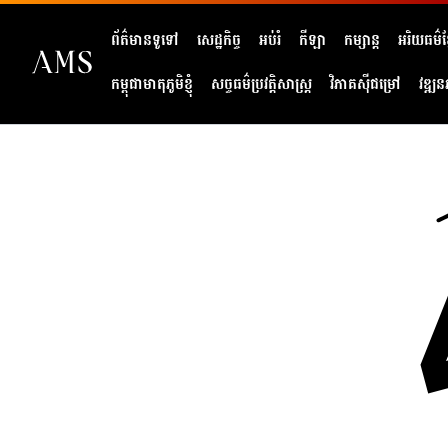
ព័ត៌មានទូទៅ
សេដ្ឋកិច្ច
អប់រំ
កីឡា
កម្សាន្ត
អរិយធម៌ខ្
កម្ពុជាមាតុភូមិខ្ញុំ
សច្ចធម៌ប្រវត្តិសាស្ត្រ
វិភាគសុីជម្រៅ
វឌ្ឍន
404