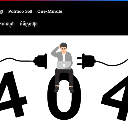
មែរ
Politico 360
One-Minute
ភាពកម្ពុជា
អំពីក្រុមហ៊ុន