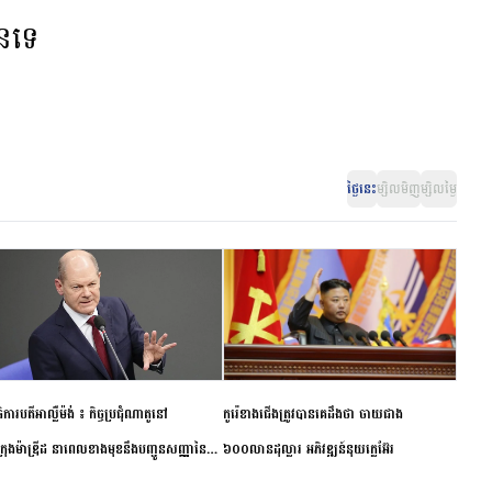
ានទេ
ថ្ងៃនេះ
ម្សិលមិញ
ម្សិលម្ងៃ
ិការបតីអាល្លឺម៉ង់ ៖ កិច្ចប្រជុំណាតូនៅ
កូរ៉េខាងជើងត្រូវបានគេដឹងថា ចាយជាង
ក្រុងម៉ាឌ្រីដ នាពេលខាងមុខនឹងបញ្ជូនសញ្ញានៃ
៦០០លានដុល្លារ អភិវឌ្ឍន៍នុយក្លេអ៊ែរ
ពស្អិតរមួត និងការប្តេជ្ញាចិត្ត