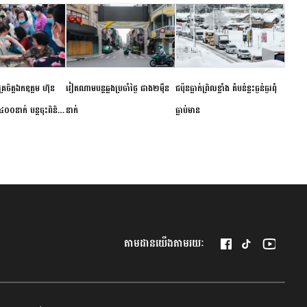
ម័គ្រចិត្តឯកឧត្តម ហ៊ុន
វៀតណាម​បន្ត​ឆ្លង​ប្រចាំថ្ងៃ​ ​ជាង​២​ម៉ឺន​
​ជប៉ុន​ធ្លាក់ព្រិល​ខ្លាំង​ ​តំបន់​ខ្លះ​ធ្ងន់ធ្ងរ​ពុំ​
០០នាក់ បន្តចុះពិនិត្យ
នាក់​
ធ្លាប់​មាន
ឺជូនប្រជាពលរដ្ឋរស់នៅ
 ខេត្តកំពង់ចាម
តាមដានយើងតាមរយៈ