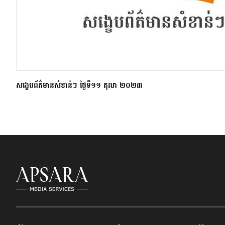
សង្ខេបព័ត៌មានសំខាន់ៗ ថ្ងៃទី១១ តុលា ២០២៣