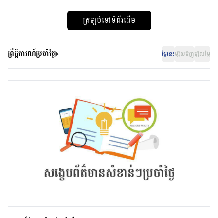
ត្រឡប់ទៅទំព័រដើម
ព្រឹត្តិការណ៍ប្រចាំថ្ងៃ
ថ្ងៃនេះ
ម្សិលមិញ
ម្សិលម្ងៃ