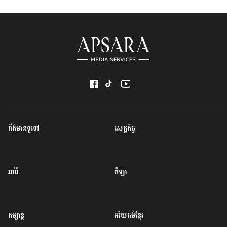
ព័ត៌មានទូទៅ
សេដ្ឋកិច្ច
អប់រំ
កីឡា
កម្សាន្ត
អរិយធម៌ខ្មែរ