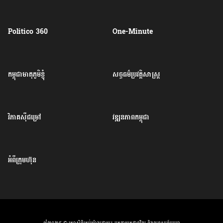
Politico 360
One-Minute
កម្ពុជាមាតុភូមិខ្ញុំ
សច្ចធម៌ប្រវត្តិសាស្ត្រ
វិភាគសុីជម្រៅ
វឌ្ឍនភាពកម្ពុជា
អំពីក្រុមហ៊ុន