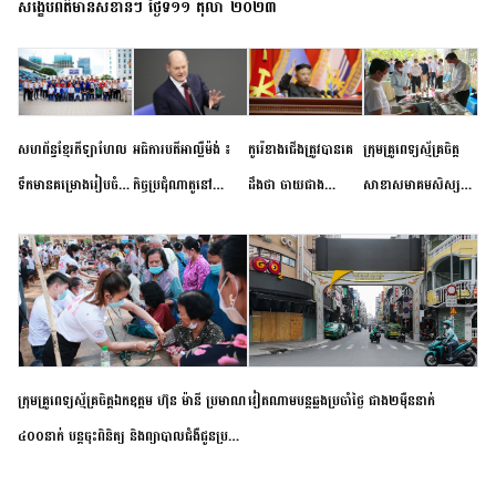
សង្ខេបព័ត៌មានសំខាន់ៗ ថ្ងៃទី១១ តុលា ២០២៣
សហព័ន្ធខ្មែរកីឡាហែល
អធិការបតីអាល្លឺម៉ង់ ៖
កូរ៉េខាងជើងត្រូវបានគេ
ក្រុមគ្រូពេទ្យស្ម័គ្រចិត្ត
ទឹកមានគម្រោងរៀបចំ
កិច្ចប្រជុំណាតូនៅ
ដឹងថា ចាយជាង
សាខាសមាគមសិស្ស
ព្រឹត្តិការណ៍ប្រកួតចាប់ពី
ទីក្រុងម៉ាឌ្រីដ នាពេល
៦០០លានដុល្លារ
និស្សិត បញ្ញវន្តក្មេងវត្ត
កម្រិតបឋម ដល់ឧត្តម
ខាងមុខនឹងបញ្ជូនសញ្ញា
អភិវឌ្ឍន៍នុយក្លេអ៊ែរ
ខេត្តកំពង់ចាម ចុះពិនិត្យ
សិក្សានាពេលខាងមុខ
នៃភាពស្អិតរមួត និង
ពិគ្រោះជំងឺទូទៅ និងផ្តល់
ការប្តេជ្ញាចិត្ត
ថ្នាំពេទ្យជូនប្រជាពលរដ្ឋ
រស់នៅសង្កាត់បឹងកុក
ក្រុមគ្រូពេទ្យស្ម័គ្រចិត្តឯកឧត្តម ហ៊ុន ម៉ានី ប្រមាណ
វៀតណាម​បន្ត​ឆ្លង​ប្រចាំថ្ងៃ​ ​ជាង​២​ម៉ឺន​នាក់​
៤០០នាក់ បន្តចុះពិនិត្យ និងព្យាបាលជំងឺជូនប្រជា
ពលរដ្ឋរស់នៅស្រុកស្រីសន្ធរ ខេត្តកំពង់ចាម