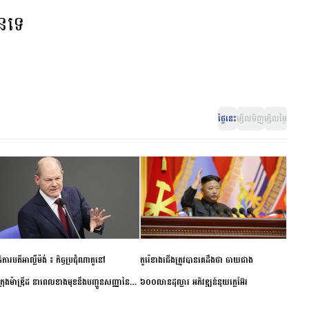
ានទេ
ថ្ងៃនេះ
ម្សិលមិញ
ម្សិលម្ងៃ
ិការបតីអាល្លឺម៉ង់ ៖ កិច្ចប្រជុំណាតូនៅ
កូរ៉េខាងជើងត្រូវបានគេដឹងថា ចាយជាង
ក្រុងម៉ាឌ្រីដ នាពេលខាងមុខនឹងបញ្ជូនសញ្ញានៃ
៦០០លានដុល្លារ អភិវឌ្ឍន៍នុយក្លេអ៊ែរ
ពស្អិតរមួត និងការប្តេជ្ញាចិត្ត