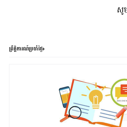
សូ
ព្រឹត្តិការណ៍ប្រចាំថ្ងៃ