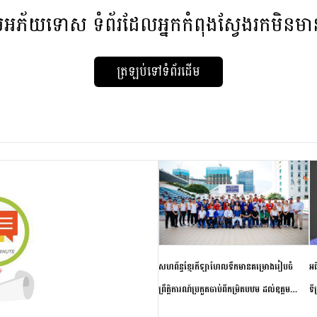
មអភ័យទោស
ទំព័រដែលអ្នកកំពុងស្វែងរកមិនម
ត្រឡប់ទៅទំព័រដើម
សហព័ន្ធខ្មែរកីឡាហែលទឹកមានគម្រោងរៀបចំ
អធ
ព្រឹត្តិការណ៍ប្រកួតចាប់ពីកម្រិតបឋម ដល់ឧត្តម
ទី
សិក្សានាពេលខាងមុខ
ភា