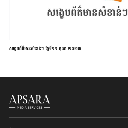
សង្ខេបព័ត៌មានសំខាន់ៗ ថ្ងៃទី១១ តុលា ២០២៣