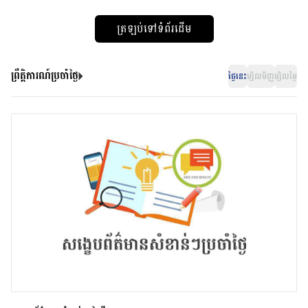
ត្រឡប់ទៅទំព័រដើម
ព្រឹត្តិការណ៍ប្រចាំថ្ងៃ
ថ្ងៃនេះ
ម្សិលមិញ
ម្សិលម្ងៃ