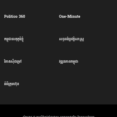
Politico 360
One-Minute
កម្ពុជាមាតុភូមិខ្ញុំ
សច្ចធម៌ប្រវត្តិសាស្ត្រ
វិភាគសុីជម្រៅ
វឌ្ឍនភាពកម្ពុជា
អំពីក្រុមហ៊ុន