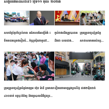
សង្ខេបព័ត៌មានសំខាន់ៗ ថ្ងៃទី១១ តុលា ២០២៣
សហព័ន្ធខ្មែរកីឡាហែល
អធិការបតីអាល្លឺម៉ង់ ៖
កូរ៉េខាងជើងត្រូវបានគេ
ក្រុមគ្រូពេទ្យស្ម័គ្រចិត្ត
ទឹកមានគម្រោងរៀបចំ
កិច្ចប្រជុំណាតូនៅ
ដឹងថា ចាយជាង
សាខាសមាគមសិស្ស
ព្រឹត្តិការណ៍ប្រកួតចាប់ពី
ទីក្រុងម៉ាឌ្រីដ នាពេល
៦០០លានដុល្លារ
និស្សិត បញ្ញវន្តក្មេងវត្ត
កម្រិតបឋម ដល់ឧត្តម
ខាងមុខនឹងបញ្ជូនសញ្ញា
អភិវឌ្ឍន៍នុយក្លេអ៊ែរ
ខេត្តកំពង់ចាម ចុះពិនិត្យ
សិក្សានាពេលខាងមុខ
នៃភាពស្អិតរមួត និង
ពិគ្រោះជំងឺទូទៅ និងផ្តល់
ការប្តេជ្ញាចិត្ត
ថ្នាំពេទ្យជូនប្រជាពលរដ្ឋ
រស់នៅសង្កាត់បឹងកុក
ក្រុមគ្រូពេទ្យស្ម័គ្រចិត្តឯកឧត្តម ហ៊ុន ម៉ានី ប្រមាណ
វៀតណាម​បន្ត​ឆ្លង​ប្រចាំថ្ងៃ​ ​ជាង​២​ម៉ឺន​នាក់​
៤០០នាក់ បន្តចុះពិនិត្យ និងព្យាបាលជំងឺជូនប្រជា
ពលរដ្ឋរស់នៅស្រុកស្រីសន្ធរ ខេត្តកំពង់ចាម