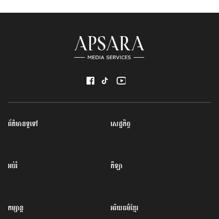
ព័ត៌មានទូទៅ
សេដ្ឋកិច្ច
អប់រំ
កីឡា
កម្សាន្ត
អរិយធម៌ខ្មែរ