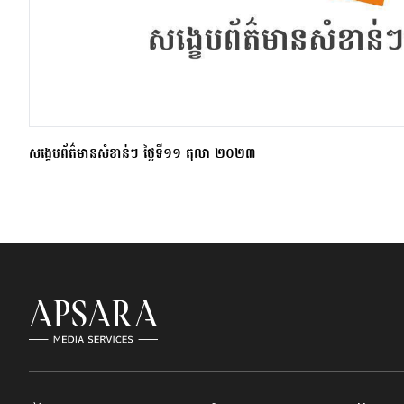
សង្ខេបព័ត៌មានសំខាន់ៗ ថ្ងៃទី១១ តុលា ២០២៣