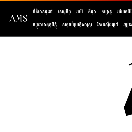
ព័ត៌មានទូទៅ
សេដ្ឋកិច្ច
អប់រំ
កីឡា
កម្សាន្ត
អរិយធម៌ខ្
កម្ពុជាមាតុភូមិខ្ញុំ
សច្ចធម៌ប្រវត្តិសាស្ត្រ
វិភាគសុីជម្រៅ
វឌ្ឍន
404