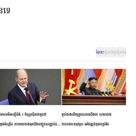
ានទេ
ថ្ងៃនេះ
ម្សិលមិញ
ម្សិលម្ងៃ
ិការបតីអាល្លឺម៉ង់ ៖ កិច្ចប្រជុំណាតូនៅ
កូរ៉េខាងជើងត្រូវបានគេដឹងថា ចាយជាង
ក្រុងម៉ាឌ្រីដ នាពេលខាងមុខនឹងបញ្ជូនសញ្ញានៃ
៦០០លានដុល្លារ អភិវឌ្ឍន៍នុយក្លេអ៊ែរ
ពស្អិតរមួត និងការប្តេជ្ញាចិត្ត