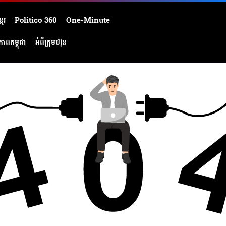
មែរ
Politico 360
One-Minute
ភាពកម្ពុជា
អំពីក្រុមហ៊ុន