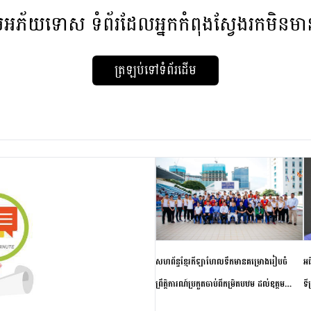
មអភ័យទោស
ទំព័រដែលអ្នកកំពុងស្វែងរកមិនម
ត្រឡប់ទៅទំព័រដើម
សហព័ន្ធខ្មែរកីឡាហែលទឹកមានគម្រោងរៀបចំ
អធ
ព្រឹត្តិការណ៍ប្រកួតចាប់ពីកម្រិតបឋម ដល់ឧត្តម
ទី
សិក្សានាពេលខាងមុខ
ភា