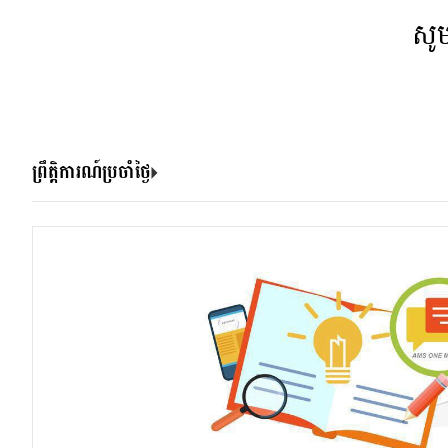
សូ
ព្រឹត្តិការណ៍ប្រចាំថ្ងៃ