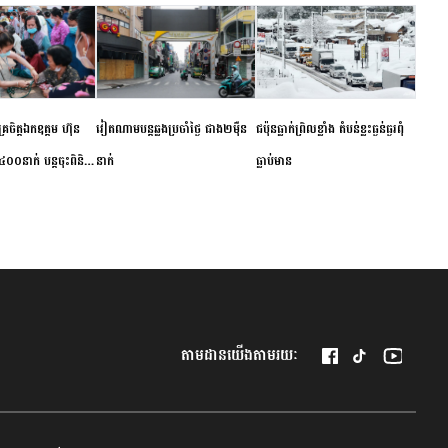
ម័គ្រចិត្តឯកឧត្តម ហ៊ុន
វៀតណាម​បន្ត​ឆ្លង​ប្រចាំថ្ងៃ​ ​ជាង​២​ម៉ឺន​
​ជប៉ុន​ធ្លាក់ព្រិល​ខ្លាំង​ ​តំបន់​ខ្លះ​ធ្ងន់ធ្ងរ​ពុំ​
០០នាក់ បន្តចុះពិនិត្យ
នាក់​
ធ្លាប់​មាន
ឺជូនប្រជាពលរដ្ឋរស់នៅ
 ខេត្តកំពង់ចាម
តាមដានយើងតាមរយៈ