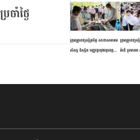
ក្រុមគ្រូពេទ្យស្ម័គ្រចិត្ត សាខាសមាគម
ក្រុមគ្រូពេទ្យស្
សិស្ស និស្សិត បញ្ញវន្តក្មេងវត្តខេត្ត
ម៉ានី ប្រមាណ ៤
កំពង់ចាម ចុះពិនិត្យ ពិគ្រោះជំងឺទូទៅ
និងព្យាបាលជំង
និងផ្តល់ថ្នាំពេទ្យជូនប្រជាពលរដ្ឋរស់នៅ
ស្រុកស្រីសន្ធរ
សង្កាត់បឹងកុក