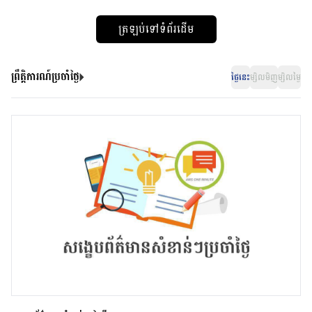
ត្រឡប់ទៅទំព័រដើម
ព្រឹត្តិការណ៍ប្រចាំថ្ងៃ
ថ្ងៃនេះ
ម្សិលមិញ
ម្សិលម្ងៃ