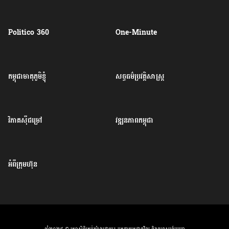
Politico 360
One-Minute
កម្ពុជាមាតុភូមិខ្ញុំ
សច្ចធម៌ប្រវត្តិសាស្ត្រ
វិភាគសុីជម្រៅ
វឌ្ឍនភាពកម្ពុជា
អំពីក្រុមហ៊ុន