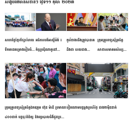
សង្ខេបព័ត៌មានសំខាន់ៗ ថ្ងៃទី១១ តុលា ២០២៣
សហព័ន្ធខ្មែរកីឡាហែល
អធិការបតីអាល្លឺម៉ង់ ៖
កូរ៉េខាងជើងត្រូវបានគេ
ក្រុមគ្រូពេទ្យស្ម័គ្រចិត្ត
ទឹកមានគម្រោងរៀបចំ
កិច្ចប្រជុំណាតូនៅ
ដឹងថា ចាយជាង
សាខាសមាគមសិស្ស
ព្រឹត្តិការណ៍ប្រកួតចាប់ពី
ទីក្រុងម៉ាឌ្រីដ នាពេល
៦០០លានដុល្លារ
និស្សិត បញ្ញវន្តក្មេងវត្ត
កម្រិតបឋម ដល់ឧត្តម
ខាងមុខនឹងបញ្ជូនសញ្ញា
អភិវឌ្ឍន៍នុយក្លេអ៊ែរ
ខេត្តកំពង់ចាម ចុះពិនិត្យ
សិក្សានាពេលខាងមុខ
នៃភាពស្អិតរមួត និង
ពិគ្រោះជំងឺទូទៅ និងផ្តល់
ការប្តេជ្ញាចិត្ត
ថ្នាំពេទ្យជូនប្រជាពលរដ្ឋ
រស់នៅសង្កាត់បឹងកុក
ក្រុមគ្រូពេទ្យស្ម័គ្រចិត្តឯកឧត្តម ហ៊ុន ម៉ានី ប្រមាណ
វៀតណាម​បន្ត​ឆ្លង​ប្រចាំថ្ងៃ​ ​ជាង​២​ម៉ឺន​នាក់​
៤០០នាក់ បន្តចុះពិនិត្យ និងព្យាបាលជំងឺជូនប្រជា
ពលរដ្ឋរស់នៅស្រុកស្រីសន្ធរ ខេត្តកំពង់ចាម