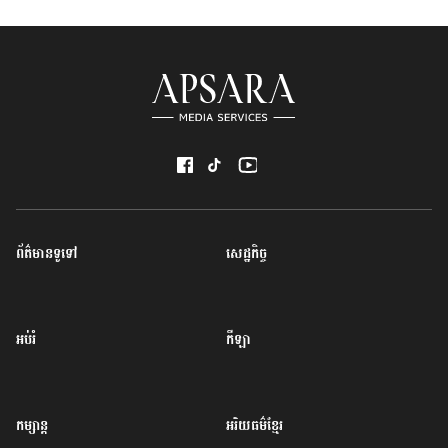
ព័ត៌មានទូទៅ
សេដ្ឋកិច្ច
អប់រំ
កីឡា
កម្សាន្ត
អរិយធម៌ខ្មែរ