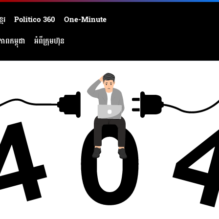
មែរ
Politico 360
One-Minute
ភាពកម្ពុជា
អំពីក្រុមហ៊ុន