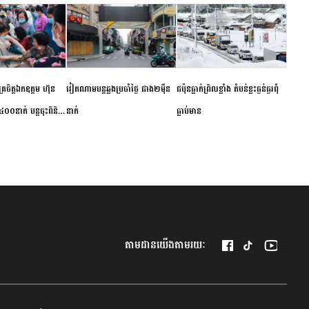
ម័គ្រចិត្តឯកឧត្តម ហ៊ុន
វៀតណាម​បន្ត​ឆ្លង​ប្រចាំថ្ងៃ​ ​ជាង​២​ម៉ឺន​
​ជប៉ុន​ធ្លាក់ព្រិល​ខ្លាំង​ ​តំបន់​ខ្លះ​ធ្ងន់ធ្ងរ​ពុំ​
០០នាក់ បន្តចុះពិនិត្យ
នាក់​
ធ្លាប់​មាន
ឺជូនប្រជាពលរដ្ឋរស់នៅ
 ខេត្តកំពង់ចាម
តាមដានយើងតាមរយៈ