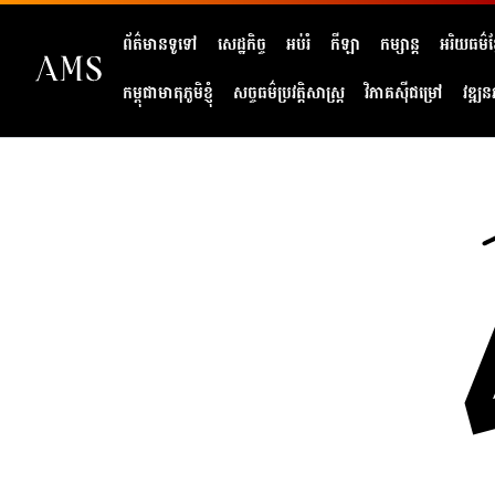
ព័ត៌មានទូទៅ
សេដ្ឋកិច្ច
អប់រំ
កីឡា
កម្សាន្ត
អរិយធម៌ខ្
កម្ពុជាមាតុភូមិខ្ញុំ
សច្ចធម៌ប្រវត្តិសាស្ត្រ
វិភាគសុីជម្រៅ
វឌ្ឍន
404