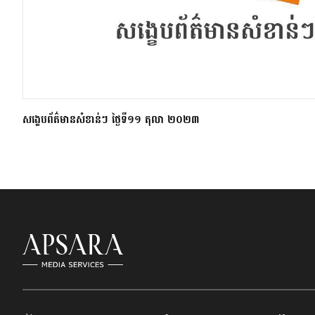
សង្ខេបព័ត៌មានសំខាន់ៗ ថ្ងៃទី១១ តុលា ២០២៣