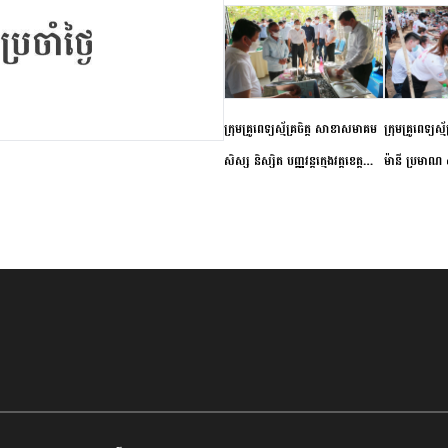
ក្រុមគ្រូពេទ្យស្ម័គ្រចិត្ត សាខាសមាគម
ក្រុមគ្រូពេទ្យស្
សិស្ស និស្សិត បញ្ញវន្តក្មេងវត្តខេត្ត
ម៉ានី ប្រមាណ ៤
កំពង់ចាម ចុះពិនិត្យ ពិគ្រោះជំងឺទូទៅ
និងព្យាបាលជំង
និងផ្តល់ថ្នាំពេទ្យជូនប្រជាពលរដ្ឋរស់នៅ
ស្រុកស្រីសន្ធរ
សង្កាត់បឹងកុក