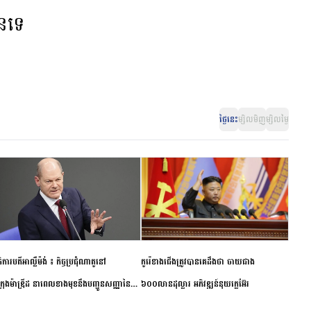
ានទេ
ថ្ងៃនេះ
ម្សិលមិញ
ម្សិលម្ងៃ
ិការបតីអាល្លឺម៉ង់ ៖ កិច្ចប្រជុំណាតូនៅ
កូរ៉េខាងជើងត្រូវបានគេដឹងថា ចាយជាង
ក្រុងម៉ាឌ្រីដ នាពេលខាងមុខនឹងបញ្ជូនសញ្ញានៃ
៦០០លានដុល្លារ អភិវឌ្ឍន៍នុយក្លេអ៊ែរ
ពស្អិតរមួត និងការប្តេជ្ញាចិត្ត