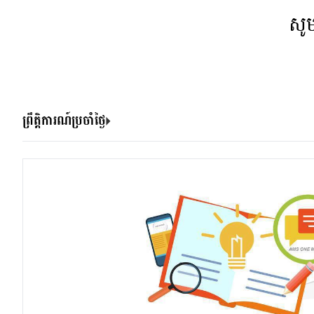
សូ
ព្រឹត្តិការណ៍ប្រចាំថ្ងៃ