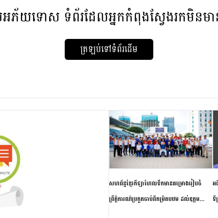
មអភ័យទោស
ទំព័រដែលអ្នកកំពុងស្វែងរកមិនម
ត្រឡប់ទៅទំព័រដើម
សហព័ន្ធខ្មែរកីឡាហែលទឹកមានគម្រោងរៀបចំ
អធ
ព្រឹត្តិការណ៍ប្រកួតចាប់ពីកម្រិតបឋម ដល់ឧត្តម
ទី
សិក្សានាពេលខាងមុខ
ភា