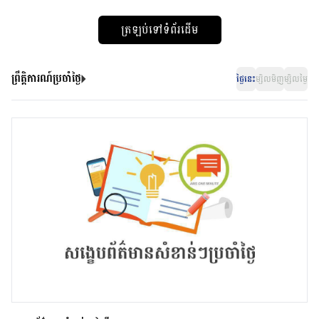
ត្រឡប់ទៅទំព័រដើម
ព្រឹត្តិការណ៍ប្រចាំថ្ងៃ
ថ្ងៃនេះ
ម្សិលមិញ
ម្សិលម្ងៃ