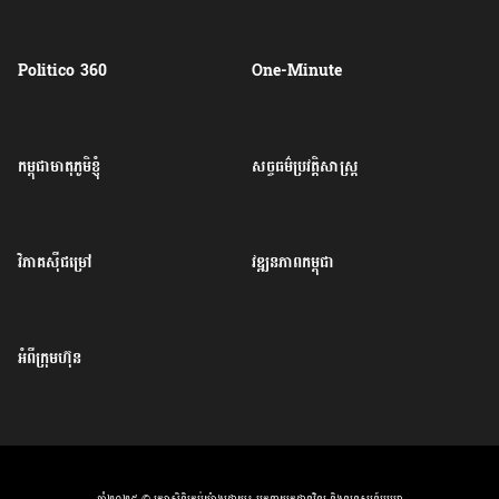
Politico 360
One-Minute
កម្ពុជាមាតុភូមិខ្ញុំ
សច្ចធម៌ប្រវត្តិសាស្ត្រ
វិភាគសុីជម្រៅ
វឌ្ឍនភាពកម្ពុជា
អំពីក្រុមហ៊ុន