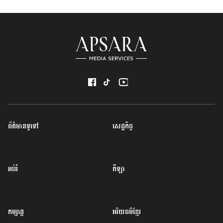
ព័ត៌មានទូទៅ
សេដ្ឋកិច្ច
អប់រំ
កីឡា
កម្សាន្ត
អរិយធម៌ខ្មែរ