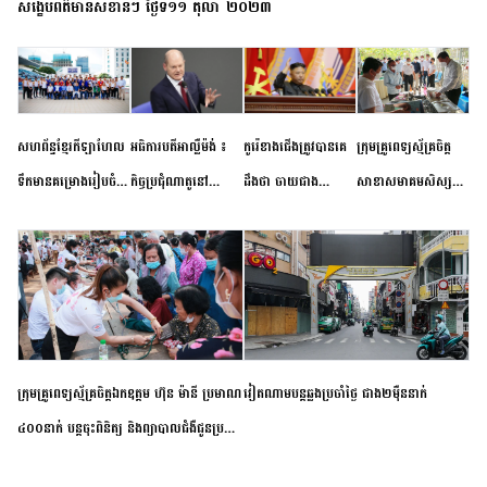
សង្ខេបព័ត៌មានសំខាន់ៗ ថ្ងៃទី១១ តុលា ២០២៣
សហព័ន្ធខ្មែរកីឡាហែល
អធិការបតីអាល្លឺម៉ង់ ៖
កូរ៉េខាងជើងត្រូវបានគេ
ក្រុមគ្រូពេទ្យស្ម័គ្រចិត្ត
ទឹកមានគម្រោងរៀបចំ
កិច្ចប្រជុំណាតូនៅ
ដឹងថា ចាយជាង
សាខាសមាគមសិស្ស
ព្រឹត្តិការណ៍ប្រកួតចាប់ពី
ទីក្រុងម៉ាឌ្រីដ នាពេល
៦០០លានដុល្លារ
និស្សិត បញ្ញវន្តក្មេងវត្ត
កម្រិតបឋម ដល់ឧត្តម
ខាងមុខនឹងបញ្ជូនសញ្ញា
អភិវឌ្ឍន៍នុយក្លេអ៊ែរ
ខេត្តកំពង់ចាម ចុះពិនិត្យ
សិក្សានាពេលខាងមុខ
នៃភាពស្អិតរមួត និង
ពិគ្រោះជំងឺទូទៅ និងផ្តល់
ការប្តេជ្ញាចិត្ត
ថ្នាំពេទ្យជូនប្រជាពលរដ្ឋ
រស់នៅសង្កាត់បឹងកុក
ក្រុមគ្រូពេទ្យស្ម័គ្រចិត្តឯកឧត្តម ហ៊ុន ម៉ានី ប្រមាណ
វៀតណាម​បន្ត​ឆ្លង​ប្រចាំថ្ងៃ​ ​ជាង​២​ម៉ឺន​នាក់​
៤០០នាក់ បន្តចុះពិនិត្យ និងព្យាបាលជំងឺជូនប្រជា
ពលរដ្ឋរស់នៅស្រុកស្រីសន្ធរ ខេត្តកំពង់ចាម