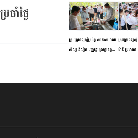
ក្រុមគ្រូពេទ្យស្ម័គ្រចិត្ត សាខាសមាគម
ក្រុមគ្រូពេទ្យស្
សិស្ស និស្សិត បញ្ញវន្តក្មេងវត្តខេត្ត
ម៉ានី ប្រមាណ ៤
កំពង់ចាម ចុះពិនិត្យ ពិគ្រោះជំងឺទូទៅ
និងព្យាបាលជំង
និងផ្តល់ថ្នាំពេទ្យជូនប្រជាពលរដ្ឋរស់នៅ
ស្រុកស្រីសន្ធរ
សង្កាត់បឹងកុក