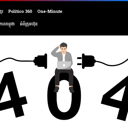
មែរ
Politico 360
One-Minute
ភាពកម្ពុជា
អំពីក្រុមហ៊ុន