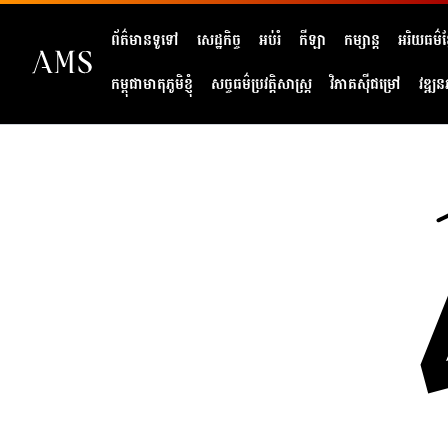
ព័ត៌មានទូទៅ
សេដ្ឋកិច្ច
អប់រំ
កីឡា
កម្សាន្ត
អរិយធម៌ខ្
កម្ពុជាមាតុភូមិខ្ញុំ
សច្ចធម៌ប្រវត្តិសាស្ត្រ
វិភាគសុីជម្រៅ
វឌ្ឍន
404