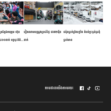
ម័គ្រចិត្តឯកឧត្តម ហ៊ុន
វៀតណាម​បន្ត​ឆ្លង​ប្រចាំថ្ងៃ​ ​ជាង​២​ម៉ឺន​
​ជប៉ុន​ធ្លាក់ព្រិល​ខ្លាំង​ ​តំបន់​ខ្លះ​ធ្ងន់ធ្ងរ​ពុំ​
០០នាក់ បន្តចុះពិនិត្យ
នាក់​
ធ្លាប់​មាន
ឺជូនប្រជាពលរដ្ឋរស់នៅ
 ខេត្តកំពង់ចាម
តាមដានយើងតាមរយៈ