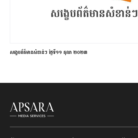
សង្ខេបព័ត៌មានសំខាន់ៗ ថ្ងៃទី១១ តុលា ២០២៣