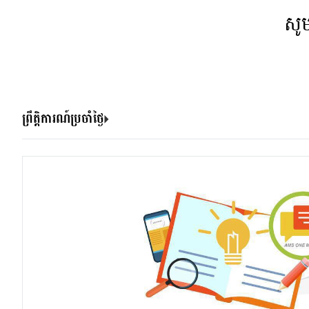
សូ
ព្រឹត្តិការណ៍ប្រចាំថ្ងៃ