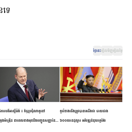
ានទេ
ថ្ងៃនេះ
ម្សិលមិញ
ម្សិលម្ងៃ
ិការបតីអាល្លឺម៉ង់ ៖ កិច្ចប្រជុំណាតូនៅ
កូរ៉េខាងជើងត្រូវបានគេដឹងថា ចាយជាង
ក្រុងម៉ាឌ្រីដ នាពេលខាងមុខនឹងបញ្ជូនសញ្ញានៃ
៦០០លានដុល្លារ អភិវឌ្ឍន៍នុយក្លេអ៊ែរ
ពស្អិតរមួត និងការប្តេជ្ញាចិត្ត