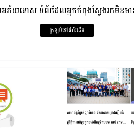
មអភ័យទោស
ទំព័រដែលអ្នកកំពុងស្វែងរកមិនម
ត្រឡប់ទៅទំព័រដើម
សហព័ន្ធខ្មែរកីឡាហែលទឹកមានគម្រោងរៀបចំ
អធ
ព្រឹត្តិការណ៍ប្រកួតចាប់ពីកម្រិតបឋម ដល់ឧត្តម
ទី
សិក្សានាពេលខាងមុខ
ភា